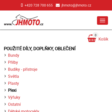
+420 728 700 655
jhmoto@jhmoto.cz
MEN
0
Košík
POUŽITÉ DÍLY, DOPLŇKY, OBLEČENÍ
Bundy
Přilby
Budíky - přístroje
Světla
Plasty
Plexi
Výfuky
Ostatní
Dětské motocykly