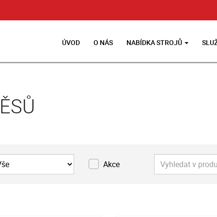
ÚVOD
O NÁS
NABÍDKA STROJŮ
SLU
VĚSŮ
Akce