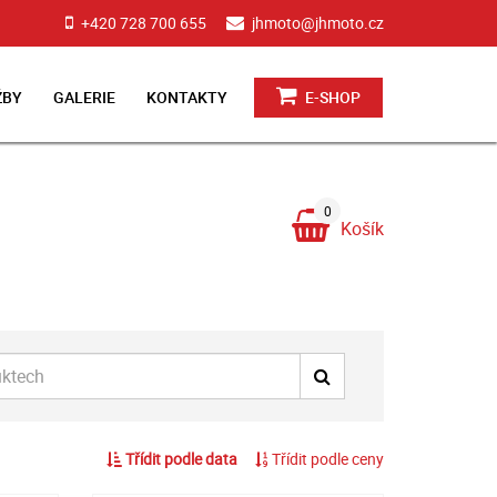
+420 728 700 655
jhmoto@jhmoto.cz
ŽBY
GALERIE
KONTAKTY
E-SHOP
0
Košík
Třídit podle data
Třídit podle ceny