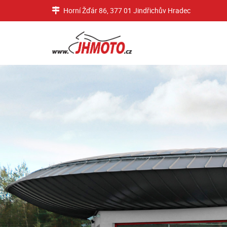
Horní Žďár 86, 377 01 Jindřichův Hradec