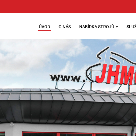
ÚVOD
O NÁS
NABÍDKA STROJŮ
SLU