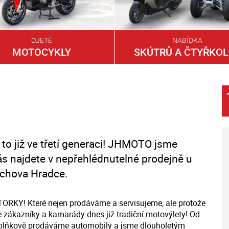
OJETÉ
NABÍDKA
MOTOCYKLY
SKÚTRŮ A ČTYŘKOL
 to již ve třetí generaci! JHMOTO jsme
nás najdete v nepřehlédnutelné prodejně u
řichova Hradce.
OTORKY! Které nejen prodáváme a servisujeme, ale protože
 zákazníky a kamarády dnes již tradiční motovýlety! Od
oplňkově prodáváme automobily a jsme dlouholetým