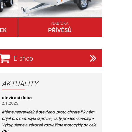
NABÍDKA
EK
PŘÍVĚSŮ
E-shop
AKTUALITY
otevírací doba
2.1.2025
Máme nepravidelně otevřeno, proto chcete-li k nám
přijet pro motocykl či přívěs, vždy předem zavolejte.
Vykupujeme a zároveň rozvážíme motocykly po celé
ČR!