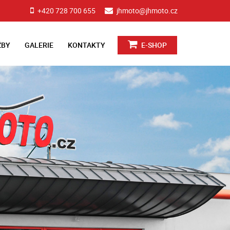
+420 728 700 655
jhmoto@jhmoto.cz
ŽBY
GALERIE
KONTAKTY
E-SHOP