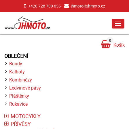
+420 728 700 655
jhmoto@jhmoto.cz
MEN
0
Košík
OBLEČENÍ
Bundy
Kalhoty
Kombinézy
Ledvinové pásy
Pláštěnky
Rukavice
MOTOCYKLY
PŘÍVĚSY