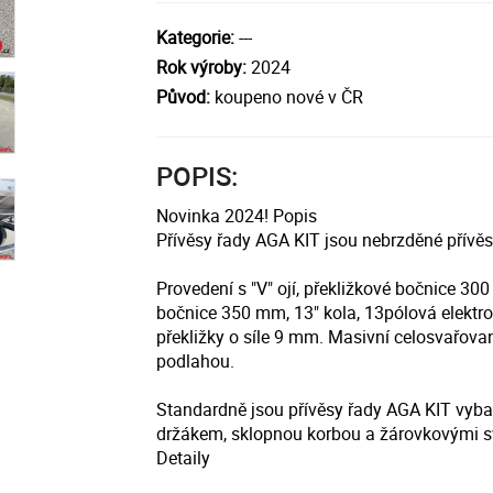
Kategorie:
---
Rok výroby:
2024
Původ:
koupeno nové v ČR
POPIS:
Novinka 2024! Popis
Přívěsy řady AGA KIT jsou nebrzděné přívěs
Provedení s "V" ojí, překližkové bočnice 
bočnice 350 mm, 13" kola, 13pólová elektro
překližky o síle 9 mm. Masivní celosvařov
podlahou.
Standardně jsou přívěsy řady AGA KIT vyba
držákem, sklopnou korbou a žárovkovými sv
Detaily