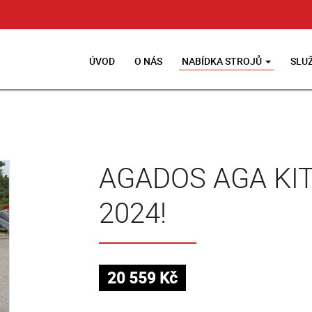
ÚVOD
O NÁS
NABÍDKA STROJŮ
SLU
AGADOS AGA KI
2024!
20 559 Kč