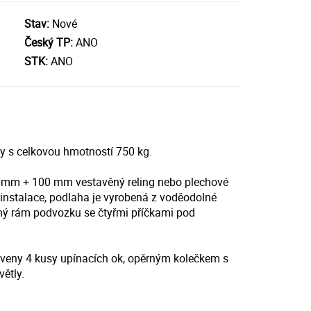
Stav:
Nové
Český TP:
ANO
STK:
ANO
y s celkovou hmotností 750 kg.
300 mm + 100 mm vestavěný reling nebo plechové
instalace, podlaha je vyrobená z voděodolné
aný rám podvozku se čtyřmi příčkami pod
veny 4 kusy upínacích ok, opěrným kolečkem s
ětly.