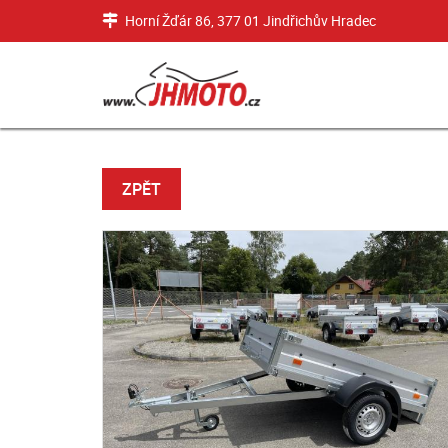
Horní Žďár 86, 377 01 Jindřichův Hradec
ZPĚT