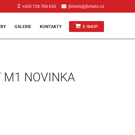
+420 728 700 655
jhmoto@jhmoto.cz
ŽBY
GALERIE
KONTAKTY
E-SHOP
T M1 NOVINKA