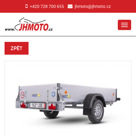
+420 728 700 655
jhmoto@jhmoto.cz
MEN
ZPĚT