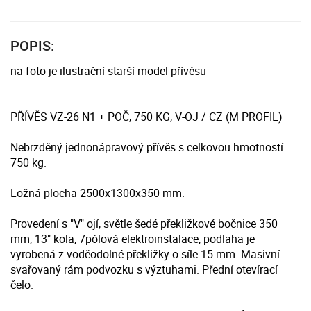
POPIS:
na foto je ilustrační starší model přívěsu
PŘÍVĚS VZ-26 N1 + POČ, 750 KG, V-OJ / CZ (M PROFIL)
Nebrzděný jednonápravový přívěs s celkovou hmotností
750 kg.
Ložná plocha 2500x1300x350 mm.
Provedení s "V" ojí, světle šedé překližkové bočnice 350
mm, 13" kola, 7pólová elektroinstalace, podlaha je
vyrobená z voděodolné překližky o síle 15 mm. Masivní
svařovaný rám podvozku s výztuhami. Přední otevírací
čelo.