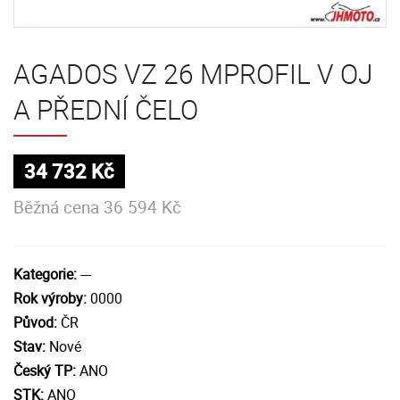
AGADOS VZ 26 MPROFIL V OJ
A PŘEDNÍ ČELO
34 732 Kč
Běžná cena 36 594 Kč
Kategorie:
---
Rok výroby:
0000
Původ:
ČR
Stav:
Nové
Český TP:
ANO
STK:
ANO