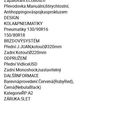
Zapalování:ECUBosch
Převodovka:Manuální,6tirychlostní,
Antihoppingováspojkasprokluzem
DESIGN
KOLA&PNEUMATIKY
Pneumatiky:130/90R16
150/80R18
BRZDOVÝSYSTÉM
Přední:J.JUAN,kotoučØ320mm
Zadní:KotoučØ220mm
ODPRUŽENÍ
Přední:VidliceUSD
Zadní:Monoshock,nastavitelný
DALŠÍINFORMACE
Barevnáprovedení:Červená(RubyRed),
Černá(NebulaBlack)
KategorieŘP:A2
ZÁRUKA:5LET