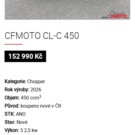
CFMOTO CL-C 450
152 990 Kč
Kategorie:
Chopper
Rok výroby:
2026
3
Objem:
450 ccm
Původ:
koupeno nové v ČR
STK:
ANO
Stav:
Nové
Výkon:
3 2,5 kw