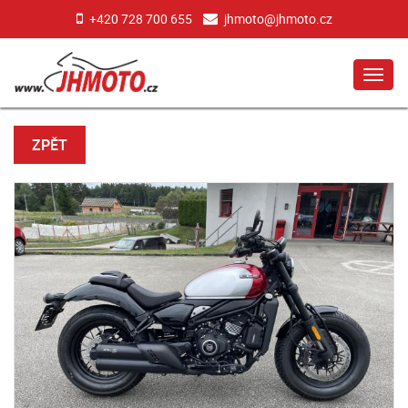
+420 728 700 655
jhmoto@jhmoto.cz
MEN
ZPĚT