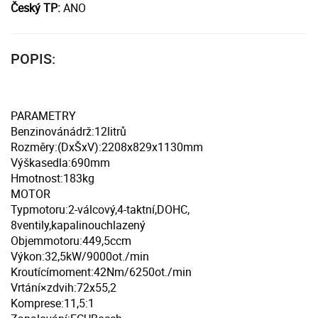
Český TP:
ANO
POPIS:
PARAMETRY
Benzinovánádrž:12litrů
Rozměry:(DxŠxV):2208x829x1130mm
Výškasedla:690mm
Hmotnost:183kg
MOTOR
Typmotoru:2-válcový,4-taktní,DOHC,
8ventily,kapalinouchlazený
Objemmotoru:449,5ccm
Výkon:32,5kW/9000ot./min
Kroutícímoment:42Nm/6250ot./min
Vrtání×zdvih:72x55,2
Komprese:11,5:1