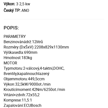
Výkon:
3 2,5 kw
Český TP:
ANO
POPIS:
PARAMETRY
Benzinovánádrž:12litrů
Rozměry:(DxŠxV):2208x829x1130mm
Výškasedla:690mm
Hmotnost:183kg
MOTOR
Typmotoru:2-válcový,4-taktní,DOHC,
8ventily,kapalinouchlazený
Objemmotoru:449,5ccm
Výkon:32,5kW/9000ot./min
Kroutícímoment:42Nm/6250ot./min
Vrtání×zdvih:72x55,2
Komprese:11,5:1
Zapalování:ECUBosch