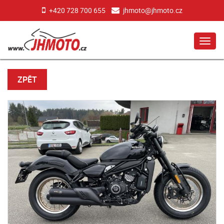
+420 728 700 655
jhmoto@jhmoto.cz
MEN
ZPĚT