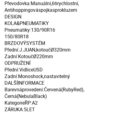
Převodovka:Manuální,6tirychlostní,
Antihoppingováspojkasprokluzem
DESIGN
KOLA&PNEUMATIKY
Pneumatiky:130/90R16
150/80R18
BRZDOVÝSYSTÉM
Přední:J.JUAN,kotoučØ320mm
Zadní:KotoučØ220mm
ODPRUŽENÍ
Přední:VidliceUSD
Zadní:Monoshock,nastavitelný
DALŠÍINFORMACE
Barevnáprovedení:Červená(RubyRed),
Černá(NebulaBlack)
KategorieŘP:A2
ZÁRUKA:5LET