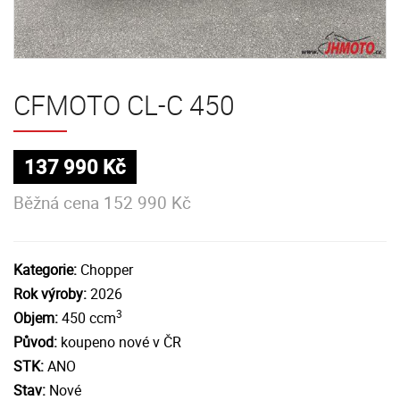
CFMOTO CL-C 450
137 990 Kč
Běžná cena 152 990 Kč
Kategorie:
Chopper
Rok výroby:
2026
3
Objem:
450 ccm
Původ:
koupeno nové v ČR
STK:
ANO
Stav:
Nové