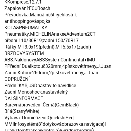
KKomprese:12,7:1
Zapalování:ECUBosch
Převodovka:Manuální,6tirychlostní,
antihoppingováspojka
KOLA&PNEUMATIKY
Pneumatiky:MICHELINAnakeeAdventure2CT
přední-110/80R19;zadní-150/70R17
Ráfky:MT3.0x19(přední),MT5.5x17(zadní)
BRZDOVÝSYSTÉM
ABS:NáklonovýABSSystemContinental+IMU
PPřední:Dualkotouč320mm,4pístkovétřmeny,J.Juan
Zadní:Kotouč260mm,2pístkovétřmeny,J.Juan
ODPRUŽENÍ
Přední:KYB,USDnastavitelnávidlice
Zadní:Monoshock,nastavitelný
DALŠÍINFORMACE
Barevnáprovedení:Černá(GemBlack)
Bílá(StarryWhite)
Výbava:Tlumičřízení|QuickshiЕer|
MMIInfosystém(8”dotykováobrazovka,navigace)|
TCSystém(trakčníkontrola)|6jízdníchrežimů