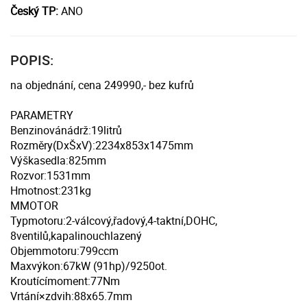
Český TP:
ANO
POPIS:
na objednání, cena 249990,- bez kufrů
PARAMETRY
Benzinovánádrž:19litrů
Rozměry(DxŠxV):2234x853x1475mm
Výškasedla:825mm
Rozvor:1531mm
Hmotnost:231kg
MMOTOR
Typmotoru:2-válcový,řadový,4-taktní,DOHC,
8ventilů,kapalinouchlazený
Objemmotoru:799ccm
Maxvýkon:67kW (91hp)/9250ot.
Kroutícímoment:77Nm
Vrtání×zdvih:88x65.7mm