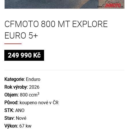
CFMOTO 800 MT EXPLORE
EURO 5+
249 990 Kč
Kategorie:
Enduro
Rok výroby:
2026
3
Objem:
800 ccm
Původ:
koupeno nové v ČR
STK:
ANO
Stav:
Nové
Výkon:
67 kw