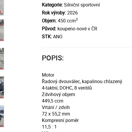
Kategorie:
Silniční sportovní
Rok výroby:
2026
3
Objem:
450 ccm
Původ:
koupeno nové v ČR
STK:
ANO
POPIS:
Motor
Řadový dvouválec, kapalinou chlazený
4-taktní, DOHC, 8 ventilů
Zdvihový objem
449,5 ccm
Vrtání / zdvih
72 x 55,2 mm
Kompresní poměr
11,5 : 1