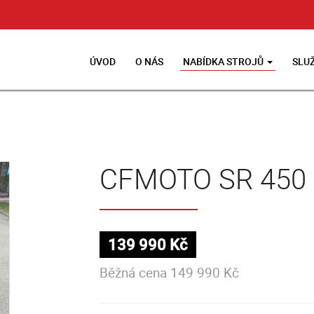
ÚVOD
O NÁS
NABÍDKA STROJŮ
SLU
CFMOTO SR 450
139 990 Kč
Běžná cena 149 990 Kč