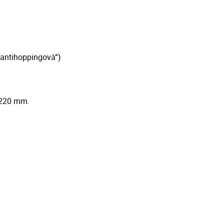
(„antihoppingová“)
 220 mm.