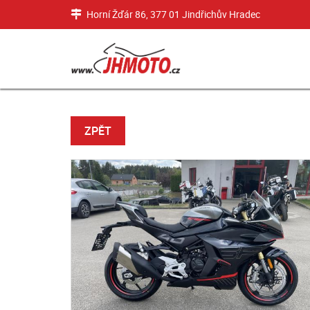
Horní Žďár 86, 377 01 Jindřichův Hradec
ZPĚT