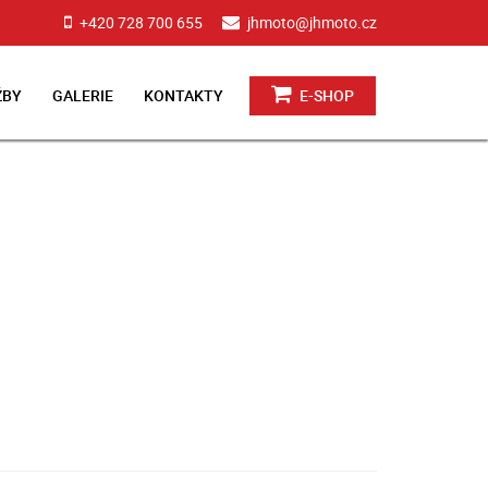
+420 728 700 655
jhmoto@jhmoto.cz
ŽBY
GALERIE
KONTAKTY
E-SHOP