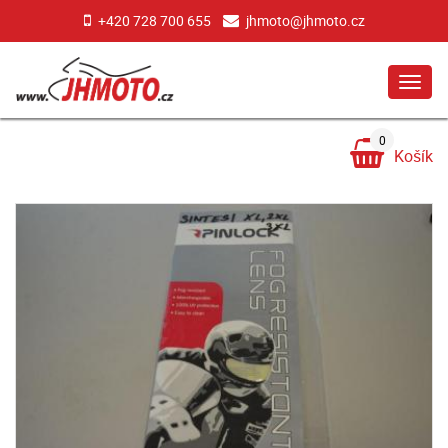
+420 728 700 655
jhmoto@jhmoto.cz
MEN
0
Košík