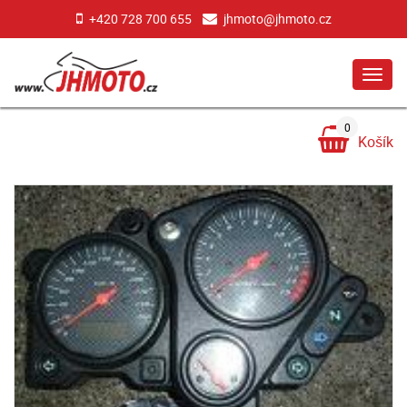
+420 728 700 655
jhmoto@jhmoto.cz
MEN
0
Košík